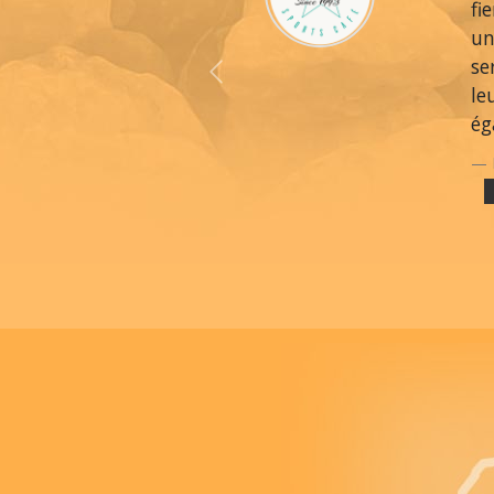
fi
un
se
Previous
le
ég