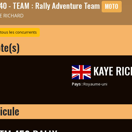
40 - TEAM : Rally Adventure Team
MOTO
E RICHARD
 tous les concurrents
ote(s)
KAYE RI
Pays :
Royaume-uni
icule