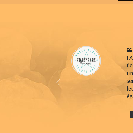
l'
fi
un
se
Previous
le
ég