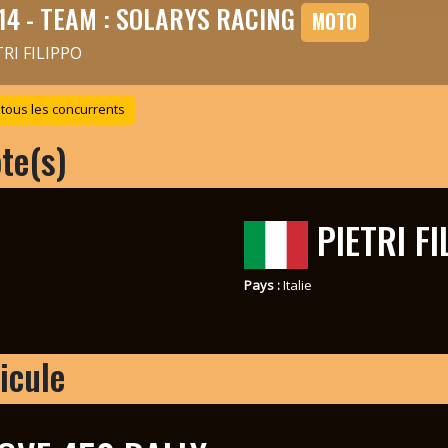
14 - TEAM : SOLARYS RACING
MOTO
TRI FILIPPO
 tous les concurrents
ote(s)
PIETRI FI
Pays :
Italie
icule