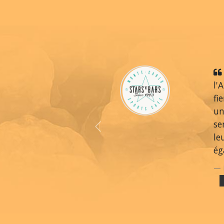
l'
fi
un
se
Previous
le
ég