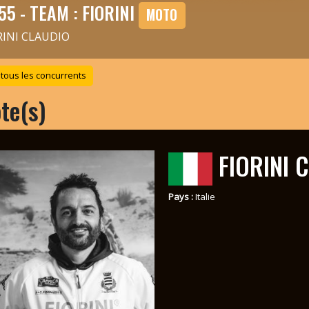
55 - TEAM : FIORINI
MOTO
RINI CLAUDIO
 tous les concurrents
ote(s)
FIORINI 
Pays :
Italie