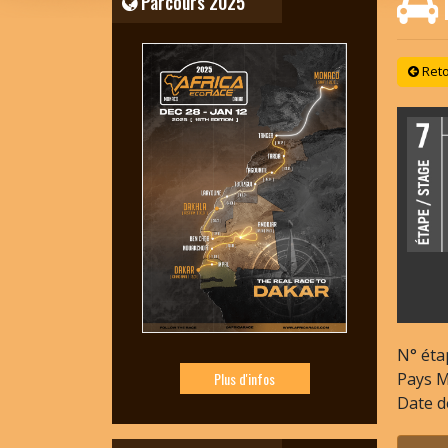
Parcours 2025
Reto
N° éta
Pays
M
Plus d'infos
Date d