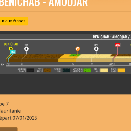
BENICHAB - AMODJAR
ur aux étapes
pe
7
auritanie
épart
07/01/2025