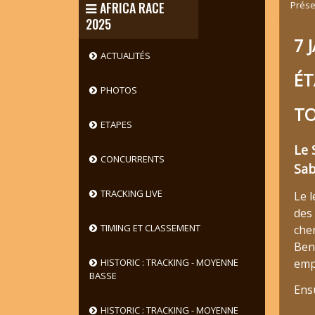
Prése
AFRICA RACE
2025
7 
ACTUALITÉS
ÉT
PHOTOS
TO
ETAPES
Le 
CONCURRENTS
Sab
TRACKING LIVE
Le 
des
TIMING ET CLASSEMENT
cher
Beni
emp
HISTORIC : TRACKING - MOYENNE
BASSE
Ens
HISTORIC : TRACKING - MOYENNE