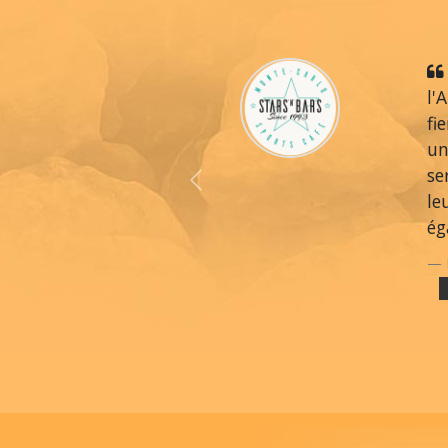
l'
fi
un
se
Previous
le
ég