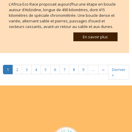
L’Africa Eco Race proposait aujourd’hui une étape en boucle
autour d’Aïdzidine, longue de 490 kilomètres, dont 415
kilomètres de spéciale chronométrée. Une boucle dense et
variée, alternant sable et pierres, passages d’oued et
secteurs cassants, avant un retour au sable et aux dunes.
En savoir plus
Pagination
Page suivante
1
2
3
4
5
6
7
8
9
…
››
Dernier
Dernière 
»