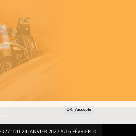
OK, j'accepte
Noms
24 JANVIER 2027 AU 6 FÉVRIER 2027 !