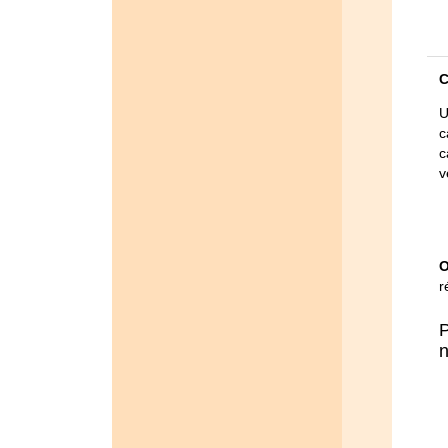
C
U
c
c
v
O
r
P
n