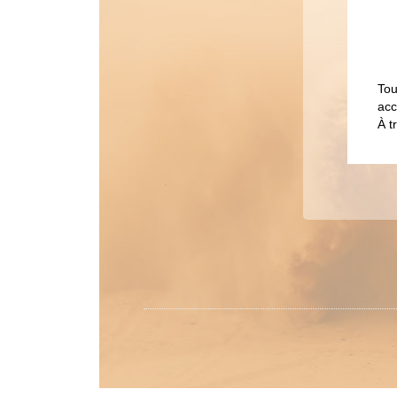
Tou
acc
À t