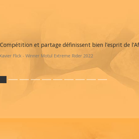
Compétition et partage définissent bien l’esprit de l’A
Xavier Flick - Winner Motul Extreme Rider 2022