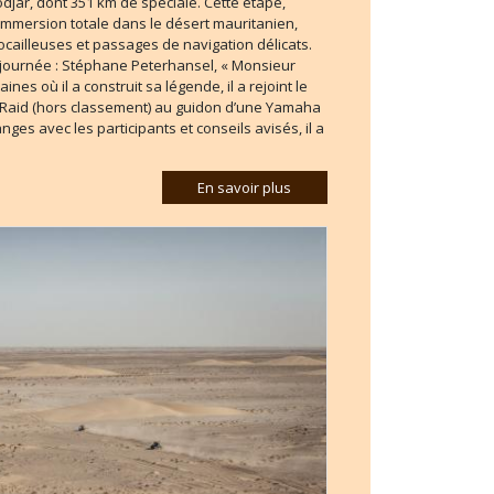
jar, dont 351 km de spéciale. Cette étape,
 immersion totale dans le désert mauritanien,
cailleuses et passages de navigation délicats.
e journée : Stéphane Peterhansel, « Monsieur
ines où il a construit sa légende, il a rejoint le
e Raid (hors classement) au guidon d’une Yamaha
ges avec les participants et conseils avisés, il a
En savoir plus