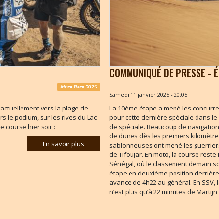
COMMUNIQUÉ DE PRESSE - É
Africa Race 2025
Samedi 11 janvier 2025 - 20:05
t actuellement vers la plage de
La 10ème étape a mené les concurren
rs le podium, sur les rives du Lac
pour cette dernière spéciale dans le
e course hier soir :
de spéciale. Beaucoup de navigation
de dunes dès les premiers kilomètre
En savoir plus
sablonneuses ont mené les guerriers 
de Tifoujar. En moto, la course reste 
Sénégal, où le classement demain soir
étape en deuxième position derrière
avance de 4h22 au général. En SSV, l
n’est plus qu’à 22 minutes de Martij