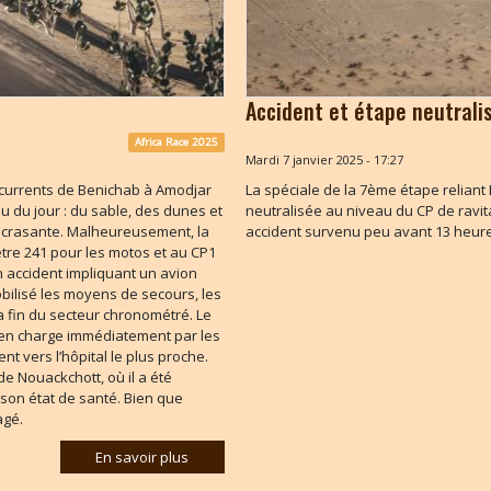
Accident et étape neutrali
Africa Race 2025
Mardi 7 janvier 2025 - 17:27
ncurrents de Benichab à Amodjar
La spéciale de la 7ème étape reliant
 du jour : du sable, des dunes et
neutralisée au niveau du CP de ravit
 écrasante. Malheureusement, la
accident survenu peu avant 13 heur
ètre 241 pour les motos et au CP1
n accident impliquant un avion
obilisé les moyens de secours, les
a fin du secteur chronométré. Le
is en charge immédiatement par les
t vers l’hôpital le plus proche.
 de Nouackchott, où il a été
son état de santé. Bien que
agé.
En savoir plus