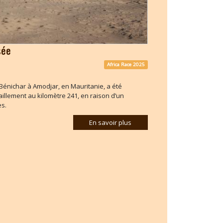
sée
Africa Race 2025
 Bénichar à Amodjar, en Mauritanie, a été
aillement au kilomètre 241, en raison d’un
es.
En savoir plus