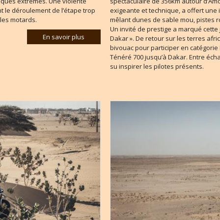
iques extrêmes. Une violente
spectaculaire de 356km autour d’Amod
t le déroulement de l’étape trop
exigeante et technique, a offert une
 les motards.
mêlant dunes de sable mou, pistes ro
Un invité de prestige a marqué cett
En savoir plus
Dakar ». De retour sur les terres africa
bivouac pour participer en catégori
Ténéré 700 jusqu’à Dakar. Entre échan
su inspirer les pilotes présents.