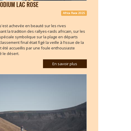
PODIUM LAC ROSE
Africa Race 2025
e s'est achevée en beauté sur les rives
 la tradition des rallyes-raids africain, sur les
spéciale symbolique sur la plage en départs
ssement final était figé la veille à l’issue de la
t été accueillis par une foule enthousiaste
 le désert.
En savoir plus