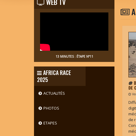
WEB TV
A
13 MINUTES : ÉTAPE N°11
AFRICA RACE
2025
D
DE 
ACTUALITÉS
Ve
Diff
PHOTOS
digi
méd
de 
ETAPES
Cons
méd