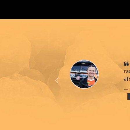
ra
af
Previous