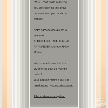
RACE. Tous droits réservés.
You are receiving this email
because you opted in via our
website.
Notre adresse postale est la
suivante :
AFRICA ECO RACE 14 QUAI
ANTOINE IER Monaco 98000
Monaco
Vous souhaitez modifier les
paramètres pour ce type d'e-
mails ?
Vous pouvez
mettre à jour vos
préférences
ou
vous désabonner
Afficher dans le navigateur