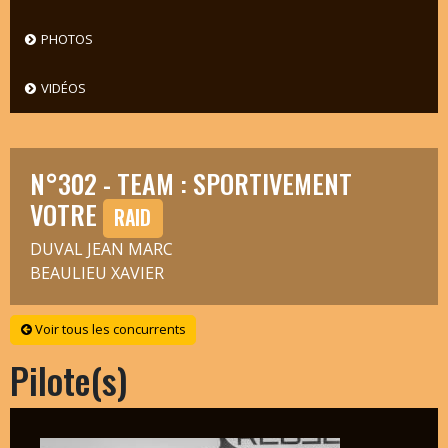
PHOTOS
VIDÉOS
N°302 - TEAM : SPORTIVEMENT
VOTRE
RAID
DUVAL JEAN MARC
BEAULIEU XAVIER
Voir tous les concurrents
Pilote(s)