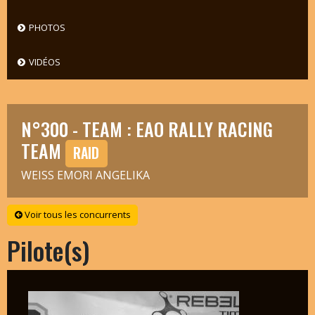
PHOTOS
VIDÉOS
N°300 - TEAM : EAO RALLY RACING
TEAM
RAID
WEISS EMORI ANGELIKA
Voir tous les concurrents
Pilote(s)