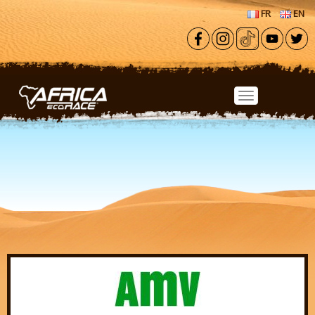
Aller au contenu principal
FR
EN