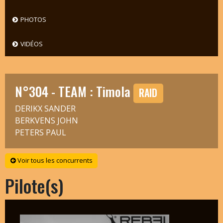
PHOTOS
VIDÉOS
N°304 - TEAM : Timola
RAID
DERIKX SANDER
BERKVENS JOHN
PETERS PAUL
Voir tous les concurrents
Pilote(s)