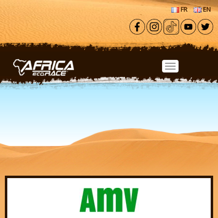
Aller au contenu principal
FR
EN