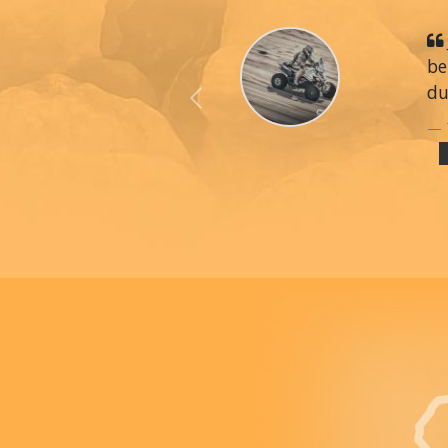
be
du
Previous