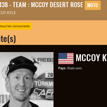
138 - TEAM : MCCOY DESERT ROSE
MOTO
OY KYLE
 tous les concurrents
ote(s)
MCCOY K
Pays :
États-unis