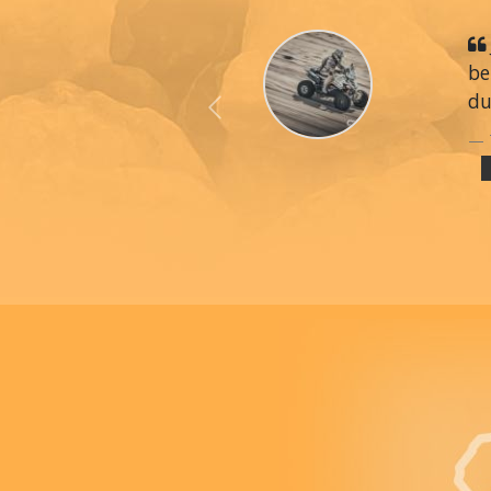
be
du
Previous