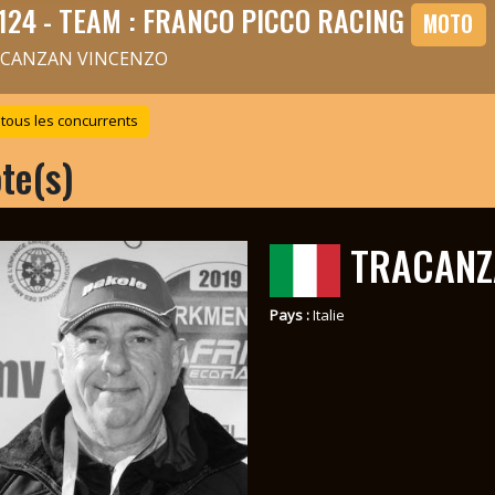
124 - TEAM : FRANCO PICCO RACING
MOTO
CANZAN VINCENZO
 tous les concurrents
ote(s)
TRACANZ
Pays :
Italie