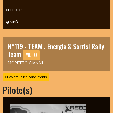
PHOTOS
VIDÉOS
N°119 - TEAM : Energia & Sorrisi Rally
Team
MOTO
MORETTO GIANNI
Voir tous les concurrents
Pilote(s)