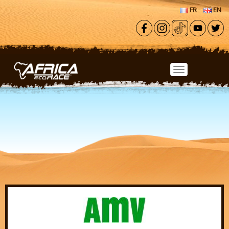
Aller au contenu principal
FR
EN