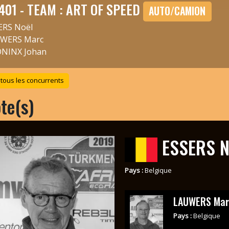
401 - TEAM : ART OF SPEED
AUTO/CAMION
ERS Noël
WERS Marc
NINX Johan
 tous les concurrents
ote(s)
ESSERS N
Pays :
Belgique
LAUWERS Mar
Pays :
Belgique