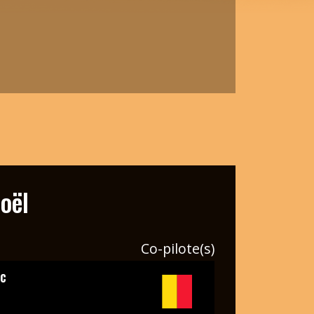
oël
Co-pilote(s)
c