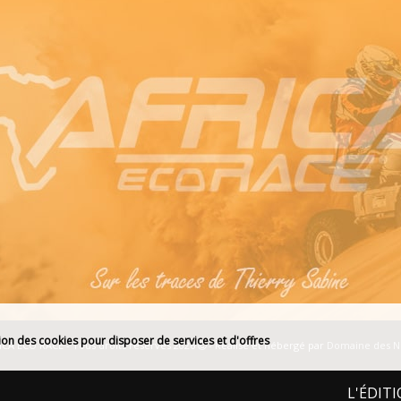
tion des cookies pour disposer de services et d'offres
ICA ECO RACE - Tous droits réservés 2026
- Réalisé et hébergé par
Domaine des 
L'ÉDITION 2027 