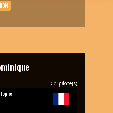
MION
minique
Co-pilote(s)
stophe