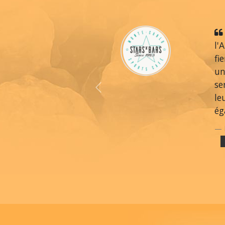
l'
fi
un
se
Previous
le
ég