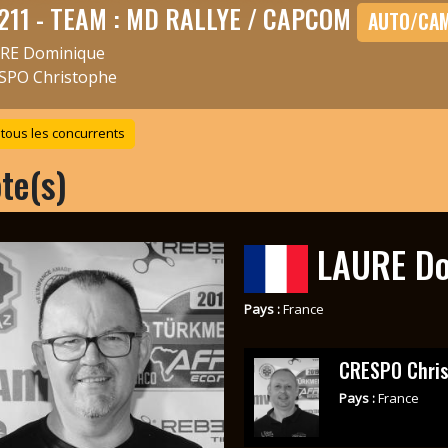
211 - TEAM : MD RALLYE / CAPCOM
AUTO/CA
RE Dominique
SPO Christophe
 tous les concurrents
ote(s)
LAURE Do
Pays :
France
CRESPO Chri
Pays :
France