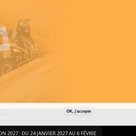
OK, j'accepte
Noms
: DU 24 JANVIER 2027 AU 6 FÉVRIER 2027 !