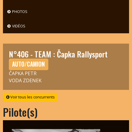
PHOTOS
VIDÉOS
N°406 - TEAM : Čapka Rallysport
AUTO/CAMION
ČAPKA PETR
VODA ZDENEK
Voir tous les concurrents
Pilote(s)