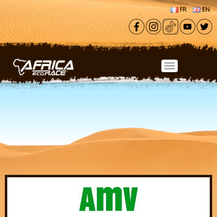
Aller au contenu principal
FR
EN