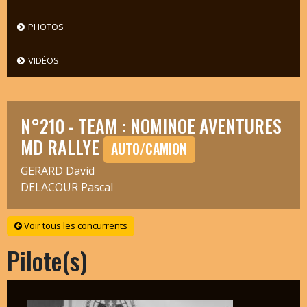
PHOTOS
VIDÉOS
N°210 - TEAM : NOMINOE AVENTURES
MD RALLYE
AUTO/CAMION
GERARD David
DELACOUR Pascal
Voir tous les concurrents
Pilote(s)