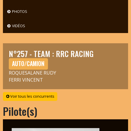
PHOTOS
VIDÉOS
N°257 - TEAM : RRC RACING
AUTO/CAMION
ROQUESALANE RUDY
FERRI VINCENT
Voir tous les concurrents
Pilote(s)