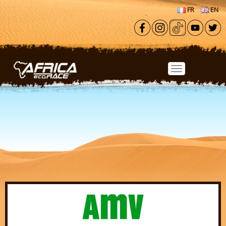
Aller au contenu principal
FR
EN