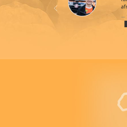
af
Previous