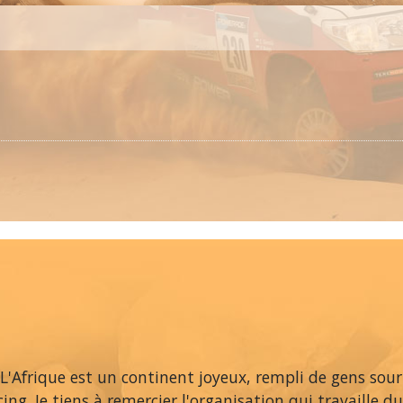
L'Afrique est un continent joyeux, rempli de gens souri
cing. Je tiens à remercier l'organisation qui travaille 