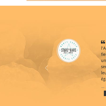
l'
fi
un
se
Previous
le
ég