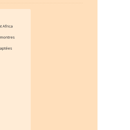
t Africa
 montres
daptées