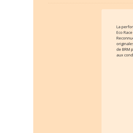
La perfo
Eco Race 
Reconnue
originale
de BRM p
aux condi