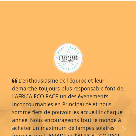
L'enthousiasme de l’équipe et leur
démarche toujours plus responsable font de
l'AFRICA ECO RACE un des événements
incontournables en Principauté et nous
somme fiers de pouvoir les accueillir chaque
année. Nous encourageons tout le monde à
acheter un maximum de lampes solaires
Previous
Next
fournies par l' AMADE et l'AFRICA ECO RACE,