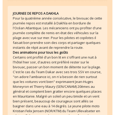
JOURNEE DE REPOS A DAKHLA
Pour la quatrième année consécutive, le bivouac de cette
journée repos est installé à Dakhla en bordure de
l'Océan Atlantique. Les mécaniciens ont pu profiter d'une
journée complète de remis en état des véhicules sur la
plage avec vue sur mer. Pour les pilotes et copilotes il
faisait bon prendre soin des corps et partager quelques
instants de répit avant de reprendre la route.
Des animations pour tous les goûts
Certains ont profité d'un bon lit en s'offrant une nuit à
l'hôtel hier soir, d'autres ont préféré rester sur le
bivouac, passer un bon moment de détente sur la plage.
C'est le cas du Team Dakar avec ses trois SSV en course,
"on adore l'ambiance ici, on n'a besoin de rien surtout
que les voitures vont bien" exprimaient Jean-Huges
Moneyron et Thierry Maury (SEN/CANAM) 20èmes au
général et comptent bien gratter encore quelques places
en Mauritanie. Malgré un soleil un peu timide et un vent
bien présent, beaucoup de courageux sont allés se
baigner dans une eau à 14 degrés. Le jeune pilote moto
Kristian Felix Jensen (NOR/KTM) du Team Ullevalseter en