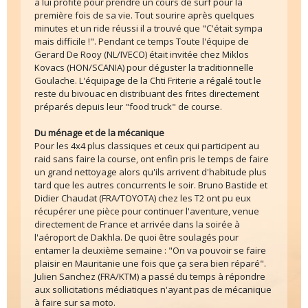
a lui profité pour prendre un cours de surf pour la
première fois de sa vie. Tout sourire après quelques
minutes et un ride réussi il a trouvé que "C'était sympa
mais difficile !". Pendant ce temps Toute l'équipe de
Gerard De Rooy (NL/IVECO) était invitée chez Miklos
Kovacs (HON/SCANIA) pour déguster la traditionnelle
Goulache. L'équipage de la Chti Friterie a régalé tout le
reste du bivouac en distribuant des frites directement
préparés depuis leur "food truck" de course.
Du ménage et de la mécanique
Pour les 4x4 plus classiques et ceux qui participent au
raid sans faire la course, ont enfin pris le temps de faire
un grand nettoyage alors qu'ils arrivent d'habitude plus
tard que les autres concurrents le soir. Bruno Bastide et
Didier Chaudat (FRA/TOYOTA) chez les T2 ont pu eux
récupérer une pièce pour continuer l'aventure, venue
directement de France et arrivée dans la soirée à
l'aéroport de Dakhla. De quoi être soulagés pour
entamer la deuxième semaine : "On va pouvoir se faire
plaisir en Mauritanie une fois que ça sera bien réparé".
Julien Sanchez (FRA/KTM) a passé du temps à répondre
aux sollicitations médiatiques n'ayant pas de mécanique
à faire sur sa moto.