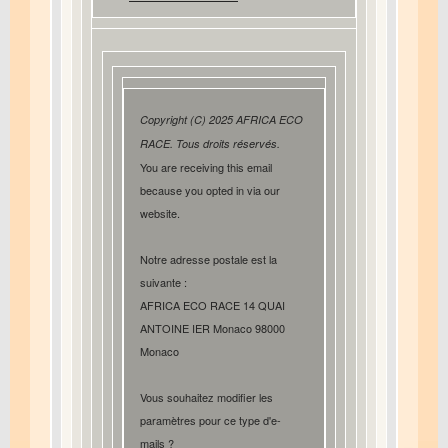
Copyright (C) 2025 AFRICA ECO
RACE. Tous droits réservés.
You are receiving this email
because you opted in via our
website.
Notre adresse postale est la
suivante :
AFRICA ECO RACE 14 QUAI
ANTOINE IER Monaco 98000
Monaco
Vous souhaitez modifier les
paramètres pour ce type d'e-
mails ?