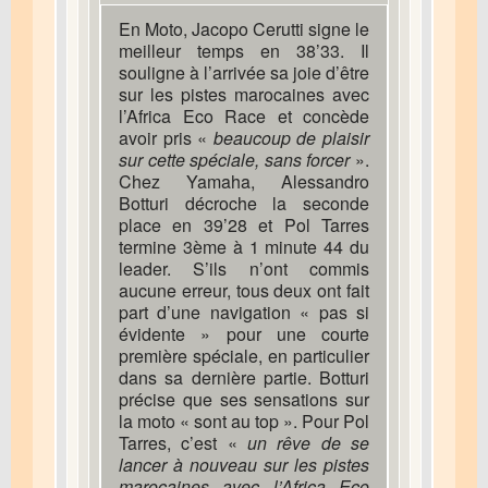
En Moto, Jacopo Cerutti signe le
meilleur temps en 38’33. Il
souligne à l’arrivée sa joie d’être
sur les pistes marocaines avec
l’Africa Eco Race et concède
avoir pris «
beaucoup de plaisir
sur cette spéciale, sans forcer
».
Chez Yamaha, Alessandro
Botturi décroche la seconde
place en 39’28 et Pol Tarres
termine 3ème à 1 minute 44 du
leader. S’ils n’ont commis
aucune erreur, tous deux ont fait
part d’une navigation « pas si
évidente » pour une courte
première spéciale, en particulier
dans sa dernière partie. Botturi
précise que ses sensations sur
la moto « sont au top ». Pour Pol
Tarres, c’est «
un rêve de se
lancer à nouveau sur les pistes
marocaines avec l’Africa Eco