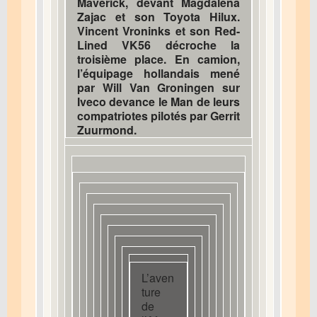
Maverick, devant Magdalena
Zajac et son Toyota Hilux.
Vincent Vroninks et son Red-
Lined VK56 décroche la
troisième place. En camion,
l’équipage hollandais mené
par Will Van Groningen sur
Iveco devance le Man de leurs
compatriotes pilotés par Gerrit
Zuurmond.
L’aven
ture
de