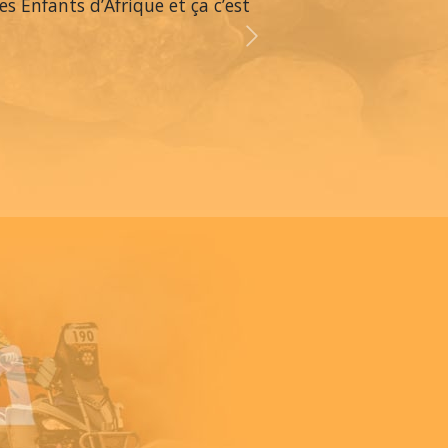
es Enfants d’Afrique et ça c’est
Next