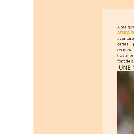
Alors qu’
AFRICA
E
aventure 
cartes,
reconnais
travaille
font de b
UNE 