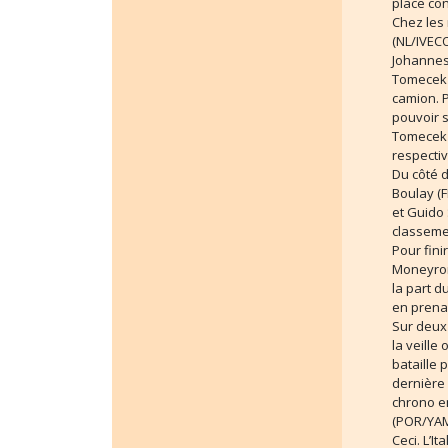
place co
Chez les
(NL/IVECO
Johannes
Tomecek 
camion. P
pouvoir s
Tomecek e
respecti
Du côté d
Boulay (
et Guido
classeme
Pour fin
Moneyron
la part d
en prena
Sur deux 
la veille
bataille 
dernière 
chrono en
(POR/YAM
Ceci. L’I