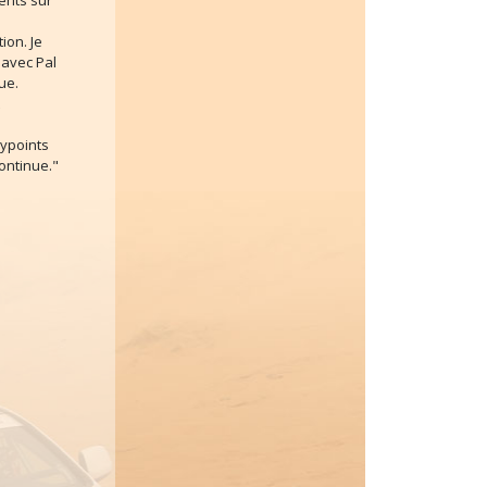
ents sur
ion. Je
 avec Pal
ue.
waypoints
ontinue."