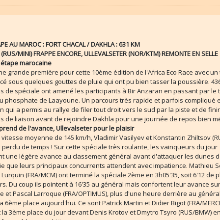
PE AU MAROC : FORT CHACAL / DAKHLA : 631 KM
 (RUS/MINI) FRAPPE ENCORE, ULLEVALSETER (NOR/KTM) REMONTE EN SELLE
 étape marocaine
e grande première pour cette 10ème édition de l'Africa Eco Race avec un 
ncé sous quelques gouttes de pluie qui ont pu bien tasser la poussière. 43
s de spéciale ont amené les participants à Bir Anzaran en passant par le 
du phosphate de Laayoune. Un parcours très rapide et parfois compliqué 
n qui a permis au rallye de filer tout droit vers le sud par la piste et de fini
s de liaison avant de rejoindre Dakhla pour une journée de repos bien mé
prend de l'avance, Ullevalseter pour le plaisir
vitesse moyenne de 145 km/h, Vladimir Vasilyev et Konstantin Zhiltsov (R
 perdu de temps ! Sur cette spéciale très roulante, les vainqueurs du jour
nt une légère avance au classement général avant d'attaquer les dunes 
ie que leurs principaux concurrents attendent avec impatience. Mathieu S
 Lurquin (FRA/MCM) ont terminé la spéciale 2ème en 3h05'35, soit 6'12 de 
rs. Du coup ils pointent à 16'35 au général mais confortent leur avance su
 et Pascal Larroque (FRA/OPTIMUS), plus d'une heure derrière au généra
a 6ème place aujourd'hui. Ce sont Patrick Martin et Didier Bigot (FRA/MERC
 la 3ème place du jour devant Denis Krotov et Dmytro Tsyro (RUS/BMW) en