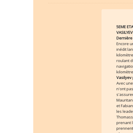
5EME ETA
VASILYEV
Dernière
Encore un
inédit la
kilomètre
roulant 
navigatio
kilomètre
Vasilyev 
Avec une 
n'ont pas
s'assure
Mauritan
et Fabian
les leade
Thomasse
prenant l
prennent