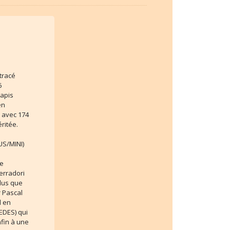
tracé
6
tapis
en
r avec 174
ritée.
US/MINI)
de
erradori
plus que
r Pascal
l en
EDES) qui
fin à une