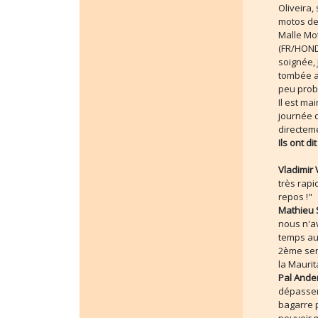
Oliveira,
motos de
Malle Mo
(FR/HONDA
soignée, 
tombée au
peu proba
Il est ma
journée d
directeme
Ils ont dit 
Vladimir
très rap
repos !"
Mathieu
nous n'av
temps auj
2ème sema
la Maurit
Pal Ande
dépasser 
bagarre p