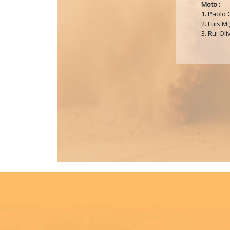
Moto :
1. Paolo C
2. Luis M
3. Rui Oli