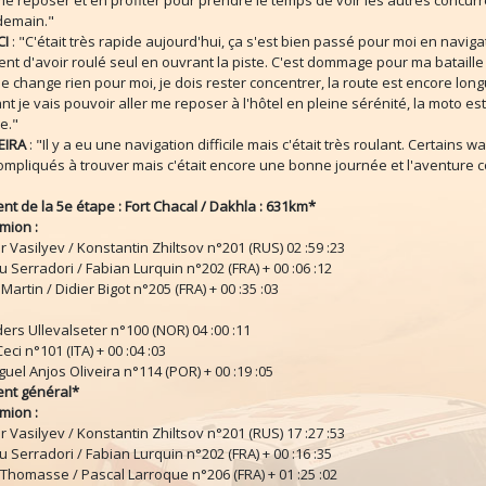
e reposer et en profiter pour prendre le temps de voir les autres concurr
 demain."
CI
: "C'était très rapide aujourd'hui, ça s'est bien passé pour moi en navigat
ent d'avoir roulé seul en ouvrant la piste. C'est dommage pour ma bataille
e change rien pour moi, je dois rester concentrer, la route est encore long
t je vais pouvoir aller me reposer à l'hôtel en pleine sérénité, la moto est
e."
VEIRA
: "Il y a eu une navigation difficile mais c'était très roulant. Certains 
ompliqués à trouver mais c'était encore une bonne journée et l'aventure c
t de la 5e étape : Fort Chacal / Dakhla : 631km*
mion :
ir Vasilyev / Konstantin Zhiltsov n°201 (RUS) 02 :59 :23
u Serradori / Fabian Lurquin n°202 (FRA) + 00 :06 :12
 Martin / Didier Bigot n°205 (FRA) + 00 :35 :03
ders Ullevalseter n°100 (NOR) 04 :00 :11
eci n°101 (ITA) + 00 :04 :03
iguel Anjos Oliveira n°114 (POR) + 00 :19 :05
nt général*
mion :
ir Vasilyev / Konstantin Zhiltsov n°201 (RUS) 17 :27 :53
u Serradori / Fabian Lurquin n°202 (FRA) + 00 :16 :35
 Thomasse / Pascal Larroque n°206 (FRA) + 01 :25 :02