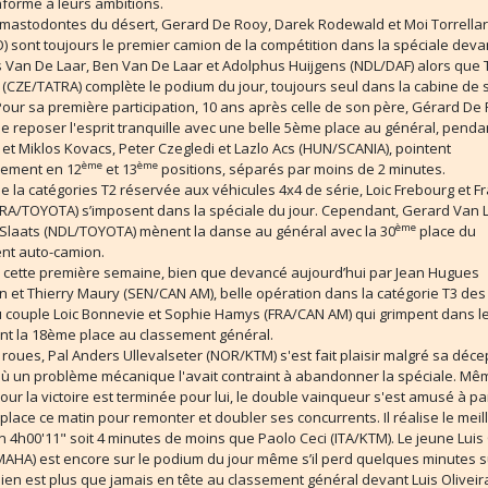
nforme à leurs ambitions.
 mastodontes du désert, Gerard De Rooy, Darek Rodewald et Moi Torrella
) sont toujours le premier camion de la compétition dans la spéciale deva
 Van De Laar, Ben Van De Laar et Adolphus Huijgens (NDL/DAF) alors que
(CZE/TATRA) complète le podium du jour, toujours seul dans la cabine de 
our sa première participation, 10 ans après celle de son père, Gérard De
e reposer l'esprit tranquille avec une belle 5ème place au général, pend
t Miklos Kovacs, Peter Czegledi et Lazlo Acs (HUN/SCANIA), pointent
ème
ème
vement en 12
et 13
positions, séparés par moins de 2 minutes.
e la catégories T2 réservée aux véhicules 4x4 de série, Loic Frebourg et F
FRA/TOYOTA) s’imposent dans la spéciale du jour. Cependant, Gerard Van 
ème
 Slaats (NDL/TOYOTA) mènent la danse au général avec la 30
place du
nt auto-camion.
ir cette première semaine, bien que devancé aujourd’hui par Jean Hugues
 et Thierry Maury (SEN/CAN AM), belle opération dans la catégorie T3 des
u couple Loic Bonnevie et Sophie Hamys (FRA/CAN AM) qui grimpent dans le
nt la 18ème place au classement général.
roues, Pal Anders Ullevalseter (NOR/KTM) s'est fait plaisir malgré sa déce
 où un problème mécanique l'avait contraint à abandonner la spéciale. Mêm
pour la victoire est terminée pour lui, le double vainqueur s'est amusé à par
place ce matin pour remonter et doubler ses concurrents. Il réalise le meil
 4h00'11" soit 4 minutes de moins que Paolo Ceci (ITA/KTM). Le jeune Luis 
AHA) est encore sur le podium du jour même s’il perd quelques minutes s
talien est plus que jamais en tête au classement général devant Luis Oliveira