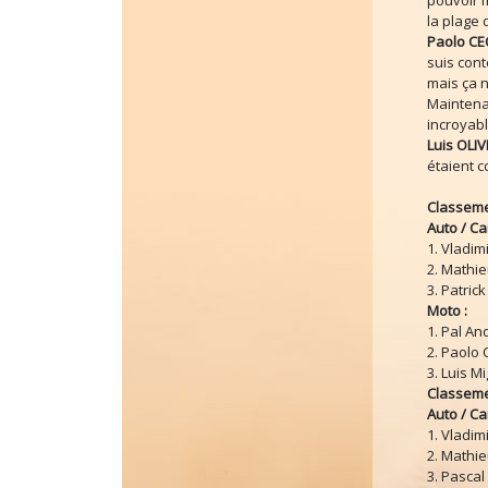
pouvoir m
la plage
Paolo CE
suis cont
mais ça n
Maintenan
incroyabl
Luis OLI
étaient c
Classemen
Auto / Ca
1. Vladim
2. Mathie
3. Patrick
Moto :
1. Pal An
2. Paolo C
3. Luis M
Classeme
Auto / Ca
1. Vladim
2. Mathie
3. Pascal