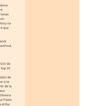
rdona
nt
 Tomas
son
 Rooy va
ant que
ranck
Lieshout
 SSV de
 top 20
ption de
e si la
tir de la
leur
Oliveira
ur Paolo
 et Rui