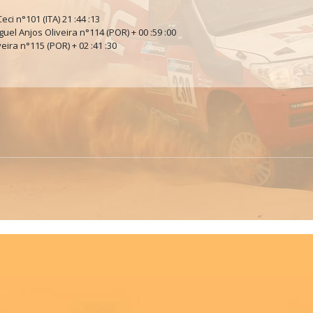
eci n°101 (ITA) 21 :44 :13
iguel Anjos Oliveira n°114 (POR) + 00 :59 :00
veira n°115 (POR) + 02 :41 :30