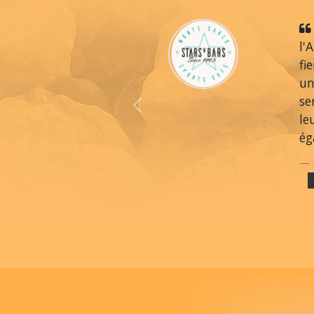
l'
fi
un
se
Previous
le
ég