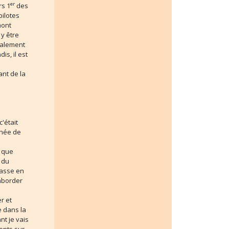
er
rs 1
des
pilotes
mont
 y être
également
s, il est
ant de la
c'était
rnée de
e que
 du
passe en
'aborder
r et
e dans la
nt je vais