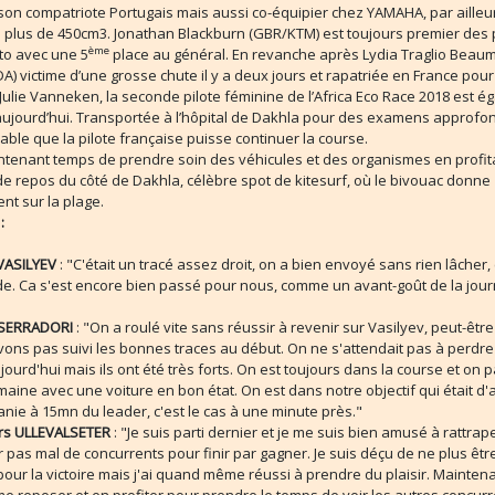
 son compatriote Portugais mais aussi co-équipier chez YAMAHA, par ailleu
 plus de 450cm3. Jonathan Blackburn (GBR/KTM) est toujours premier des 
ème
to avec une 5
place au général. En revanche après Lydia Traglio Beau
) victime d’une grosse chute il y a deux jours et rapatriée en France pour
Julie Vanneken, la seconde pilote féminine de l’Africa Eco Race 2018 est 
jourd’hui. Transportée à l’hôpital de Dakhla pour des examens approfondi
ble que la pilote française puisse continuer la course.
intenant temps de prendre soin des véhicules et des organismes en profit
e repos du côté de Dakhla, célèbre spot de kitesurf, où le bivouac donne
nt sur la plage.
:
 VASILYEV
: "C'était un tracé assez droit, on a bien envoyé sans rien lâcher, 
ide. Ca s'est encore bien passé pour nous, comme un avant-goût de la jou
 SERRADORI
: "On a roulé vite sans réussir à revenir sur Vasilyev, peut-êtr
ons pas suivi les bonnes traces au début. On ne s'attendait pas à perdre
ourd'hui mais ils ont été très forts. On est toujours dans la course et on 
ine avec une voiture en bon état. On est dans notre objectif qui était d
anie à 15mn du leader, c'est le cas à une minute près."
rs ULLEVALSETER
: "Je suis parti dernier et je me suis bien amusé à rattrape
pas mal de concurrents pour finir par gagner. Je suis déçu de ne plus êtr
our la victoire mais j'ai quand même réussi à prendre du plaisir. Maintena