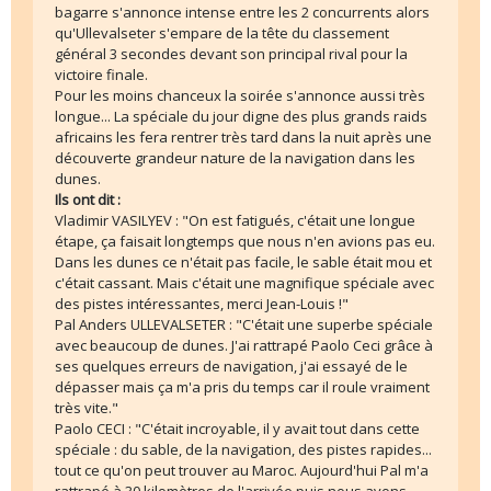
bagarre s'annonce intense entre les 2 concurrents alors
qu'Ullevalseter s'empare de la tête du classement
général 3 secondes devant son principal rival pour la
victoire finale.
Pour les moins chanceux la soirée s'annonce aussi très
longue... La spéciale du jour digne des plus grands raids
africains les fera rentrer très tard dans la nuit après une
découverte grandeur nature de la navigation dans les
dunes.
Ils ont dit :
Vladimir VASILYEV : "On est fatigués, c'était une longue
étape, ça faisait longtemps que nous n'en avions pas eu.
Dans les dunes ce n'était pas facile, le sable était mou et
c'était cassant. Mais c'était une magnifique spéciale avec
des pistes intéressantes, merci Jean-Louis !"
Pal Anders ULLEVALSETER : "C'était une superbe spéciale
avec beaucoup de dunes. J'ai rattrapé Paolo Ceci grâce à
ses quelques erreurs de navigation, j'ai essayé de le
dépasser mais ça m'a pris du temps car il roule vraiment
très vite."
Paolo CECI : "C'était incroyable, il y avait tout dans cette
spéciale : du sable, de la navigation, des pistes rapides...
tout ce qu'on peut trouver au Maroc. Aujourd'hui Pal m'a