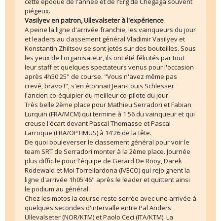
cette époque de l'année et de l'Erg de Chegaga souvent
piégeux.
Vasilyev en patron, Ullevalseter à l'expérience
A peine la ligne d'arrivée franchie, les vainqueurs du jour
et leaders au classement général Vladimir Vasilyev et
Konstantin Zhiltsov se sont jetés sur des bouteilles. Sous
les yeux de l'organisateur, ils ont été félicités par tout
leur staff et quelques spectateurs venus pour l'occasion
après 4h50'25" de course. "Vous n'avez même pas
crevé, bravo !", s'en étonnait Jean-Louis Schlesser
l'ancien co-équipier du meilleur co-pilote du jour.
Très belle 2ème place pour Mathieu Serradori et Fabian
Lurquin (FRA/MCM) qui termine à 1'56 du vainqueur et qui
creuse l'écart devant Pascal Thomasse et Pascal
Larroque (FRA/OPTIMUS) à 14'26 de la tête.
De quoi bouleverser le classement général pour voir le
team SRT de Serradori monter à la 2ème place. Journée
plus difficile pour l'équipe de Gerard De Rooy, Darek
Rodewald et Moi Torrellardona (IVECO) qui rejoignent la
ligne d'arrivée 1h05'46" après le leader et quittent ainsi
le podium au général.
Chez les motos la course reste serrée avec une arrivée à
quelques secondes d'intervalle entre Pal Anders
Ullevalseter (NOR/KTM) et Paolo Ceci (ITA/KTM). La