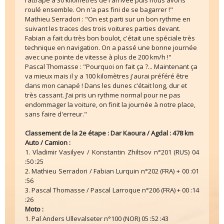
rattrapé à 30 kilomètres de l'arrivée puis nous avons
roulé ensemble. On n'a pas fini de se bagarrer !"
Mathieu Serradori : "On est parti sur un bon rythme en
suivant les traces des trois voitures parties devant.
Fabian a fait du très bon boulot, c'était une spéciale très
technique en navigation. On a passé une bonne journée
avec une pointe de vitesse à plus de 200 km/h !"
Pascal Thomasse : "Pourquoi on fait ça ?... Maintenant ça
va mieux mais il y a 100 kilomètres j'aurai préféré être
dans mon canapé ! Dans les dunes c'était long, dur et
très cassant. J’ai pris un rythme normal pour ne pas
endommager la voiture, on finit la journée à notre place,
sans faire d'erreur."
Classement de la 2e étape : Dar Kaoura / Agdal : 478 km
Auto / Camion :
1. Vladimir Vasilyev / Konstantin Zhiltsov n°201 (RUS) 04
:50 :25
2. Mathieu Serradori / Fabian Lurquin n°202 (FRA) + 00 :01
:56
3. Pascal Thomasse / Pascal Larroque n°206 (FRA) + 00 :14
:26
Moto :
1. Pal Anders Ullevalseter n°100 (NOR) 05 :52 :43