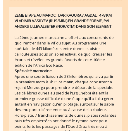
2EME ETAPE AU MAROC : DAR KAOURA / AGDAL : 478 KM
VLADIMIR VASILYEV (RUS/MINI) EN GRANDE FORME, PAL
ANDERS ULLEVALSETER (NOR/KTM) DANS SON ELEMENT
La 2ème journée marocaine a offert aux concurrents de
quoi rentrer dans le vif du sujet. Au programme une
spéciale de 443 kilomètres entre dunes et pistes
caillouteuses sous un soleil estival, de quoi creuser les
écarts et révéler les grands favoris de cette 10ème
édition de l'Africa Eco Race.
Spécialité marocaine
Après une courte liaison de 28 kilomètres qui a vu partir
la première moto à 7h15 ce matin, chaque concurrent a
rejoint Merzouga pour prendre le départ de la spéciale.
Les célèbres dunes au pied de l'Erg Chebbi étaient la
première grosse difficulté d'une étape qu'il a fallu gérer
autant en navigation qu'en pilotage, surtout sur le sable
devenu particulièrement mou à cause de la chaleur.
Hors-piste, 7 franchissements de dunes, pistes roulantes
puis très empierrées ont donné le rythme avec pour
points forts les passages de l'Oued Draa très mou à