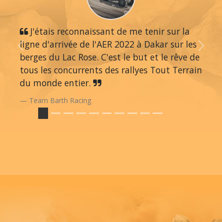
J'étais reconnaissant de me tenir sur la
ligne d'arrivée de l'AER 2022 à Dakar sur les
Previous
Next
berges du Lac Rose. C'est le but et le rêve de
tous les concurrents des rallyes Tout Terrain
du monde entier.
Team Barth Racing