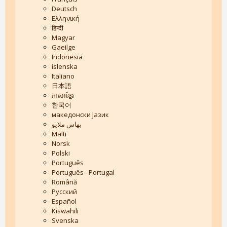
Deutsch
Ελληνική
हिन्दी
Magyar
Gaeilge
Indonesia
íslenska
Italiano
日本語
ភាសាខ្មែរ
한국어
македонски јазик
بهاس ملايو
Malti
Norsk
Polski
Português
Português - Portugal
Română
Русский
Español
Kiswahili
Svenska