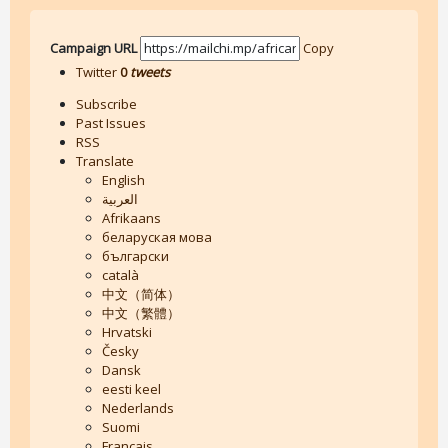
Campaign URL
Copy
Twitter
0
tweets
Subscribe
Past Issues
RSS
Translate
English
العربية
Afrikaans
беларуская мова
български
català
中文（简体）
中文（繁體）
Hrvatski
Česky
Dansk
eesti keel
Nederlands
Suomi
Français