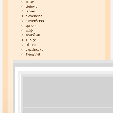
עברית
Lietuvių
latviešu
slovenčina
slovenščina
српски
தமிழ்
ภาษาไทย
Türkçe
Filipino
украї́нська
Tiếng Việt