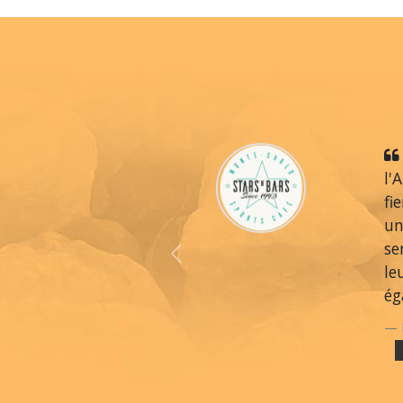
l'
fi
un
se
Previous
le
ég