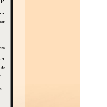
 le
roit
ions
quer
e de
ch
ds