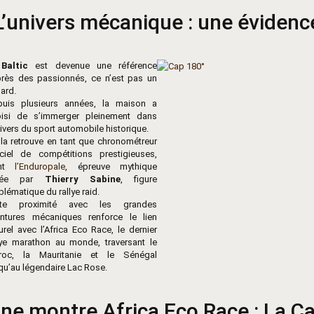
L’univers mécanique : une évidenc
i
Baltic
est devenue une référence
rès des passionnés, ce n’est pas un
ard.
puis plusieurs années, la maison a
oisi de s’immerger pleinement dans
nivers du sport automobile historique.
la retrouve en tant que chronométreur
iciel de compétitions prestigieuses,
ont
l’Enduropale
, épreuve mythique
éée par
Thierry Sabine
, figure
lématique du rallye raid.
tte proximité avec les grandes
ntures mécaniques renforce le lien
urel avec l’Africa Eco Race, le dernier
lye marathon au monde, traversant le
roc, la Mauritanie et le Sénégal
qu’au légendaire Lac Rose.
ne montre Africa Eco Race : La C