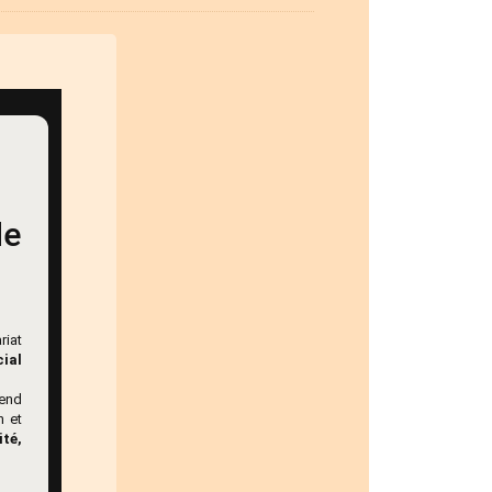
de
riat
cial
rend
n et
ité,