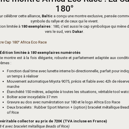
180°
ur célébrer cette alliance,
Baltic
a conçu une montre exclusive, pensée comme
symbole du rallye et de ceux qui le vivent.
tion limitée à
180 exemplaires
: 180, c’est aussi le cap symbolique qui mène d
vers le sud, vers
Dakar
.
Édition limitée à
180
exemplaires numérotés
te montre est à la fois élégante, robuste et parfaitement adaptée aux condit
rêmes :
Fonction dual time avec lunette interne bi-directionnelle, parfait pour indi
un temps à réaliser
Mouvement automatique Miyota 9075, précis et fiable avec 42h de réserv
marche
Étanchéité 150 mètres, adaptée à toutes les situations, véritable tool wat
Boîtier acier inoxydable 37 mm
Gravure au dos avec numérotation sur 180 et le logo Africa Eco Race
Deux bracelets : Rubber Sport Marron + (option) bracelet métallique Bea
of Rice
véritable collector au prix de 720€ (TVA incluse en France)
8 € avec bracelet métallique Beads of Rice)