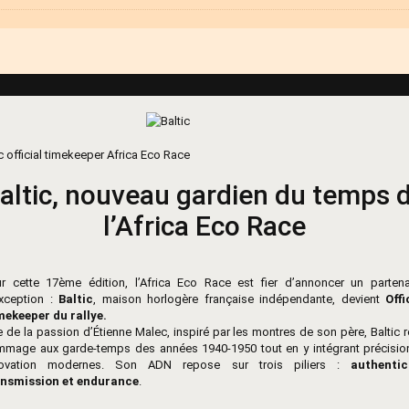
altic, nouveau gardien du temps 
l’Africa Eco Race
r cette 17ème édition, l’Africa Eco Race est fier d’annoncer un partena
xception :
Baltic
, maison horlogère française indépendante, devient
Offi
ekeeper du rallye.
 de la passion d’Étienne Malec, inspiré par les montres de son père, Baltic 
mage aux garde-temps des années 1940-1950 tout en y intégrant précisio
novation modernes. Son ADN repose sur trois piliers :
authentic
ansmission et endurance
.