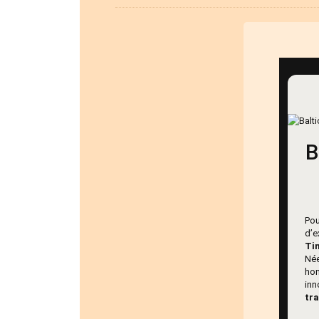
B
Pou
d’e
Tim
Née
hom
in
tr