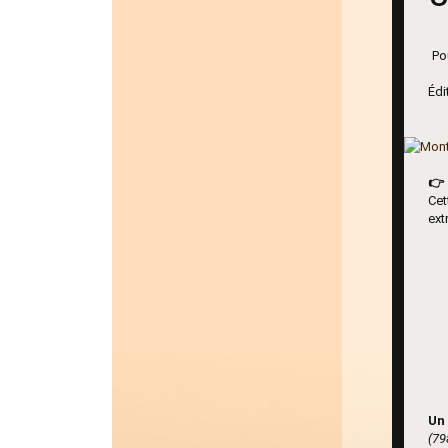
Po
Édi
👉 
Cet
ext
Un 
(79