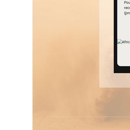
Pou
re
(pr