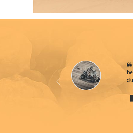
be
du
Previous