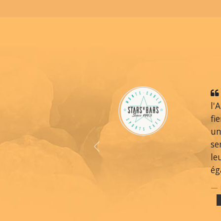
l'
fi
un
se
Previous
le
ég