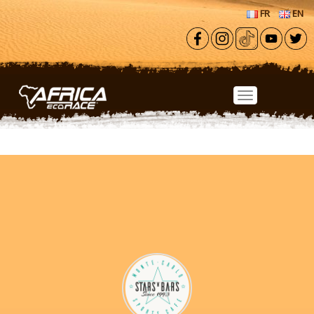
Aller au contenu principal
FR
EN