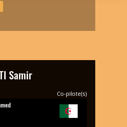
I Samir
Co-pilote(s)
hmed