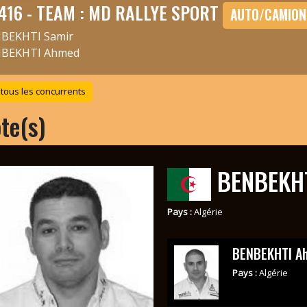
416 - TEAM : MD RALLYE SPORT
AUTO/CAMION
BEKHTI Samir
BEKHTI Ahmed
 tous les concurrents
ote(s)
BENBEKHT
Pays :
Algérie
BENBEKHTI A
Pays :
Algérie