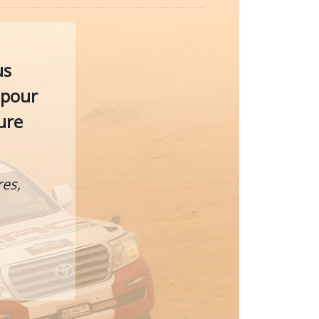
us
pour
ure
es,