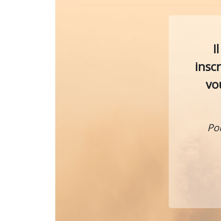
I
insc
vo
Po