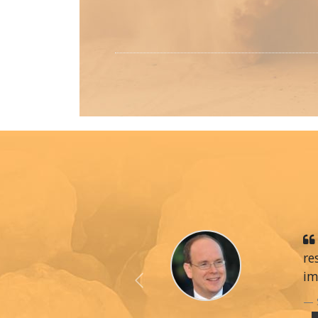
re
im
Previous