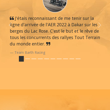
J'étais reconnaissant de me tenir sur la
ligne d'arrivée de l'AER 2022 à Dakar sur les
Previous
Next
berges du Lac Rose. C'est le but et le rêve de
tous les concurrents des rallyes Tout Terrain
du monde entier.
Team Barth Racing