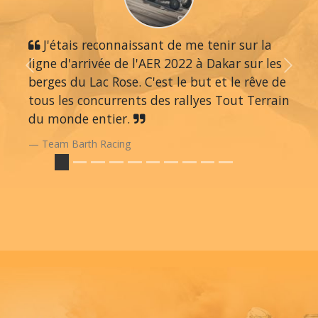
J'étais reconnaissant de me tenir sur la
ligne d'arrivée de l'AER 2022 à Dakar sur les
Previous
Next
berges du Lac Rose. C'est le but et le rêve de
tous les concurrents des rallyes Tout Terrain
du monde entier.
Team Barth Racing