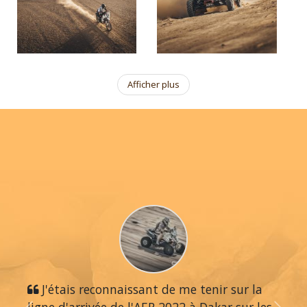
Afficher plus
J'étais reconnaissant de me tenir sur la
ligne d'arrivée de l'AER 2022 à Dakar sur les