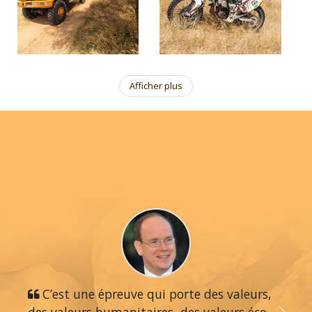
Afficher plus
C’est une épreuve qui porte des valeurs,
des valeurs humanitaires, des valeurs éco-