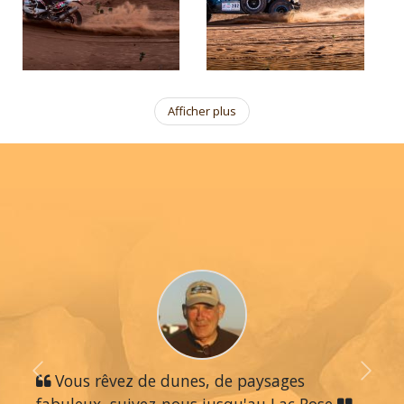
Afficher plus
Previous
Vous rêvez de dunes, de paysages
Next
fabuleux, suivez-nous jusqu'au Lac Rose