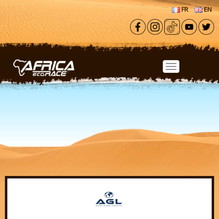
Aller au contenu principal
FR
EN