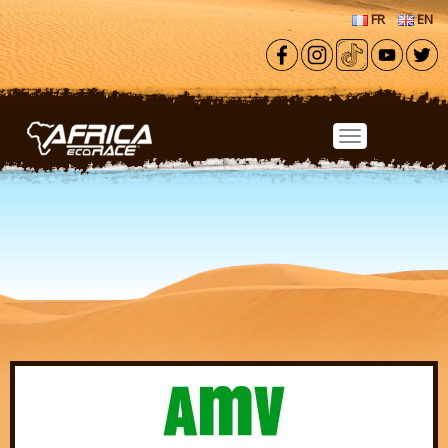
Aller au contenu principal
FR
EN