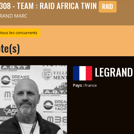
308 - TEAM : RAID AFRICA TWIN
RAID
RAND MARC
 tous les concurrents
ote(s)
LEGRAND
Pays :
France