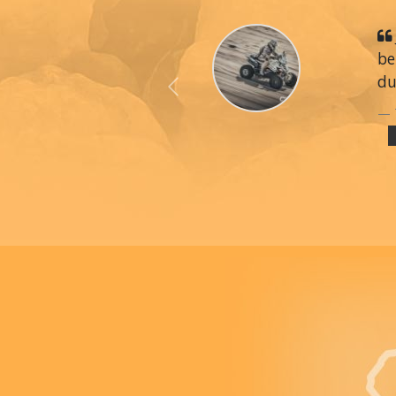
be
du
Previous