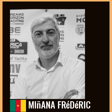
MIñANA FRéDéRIC