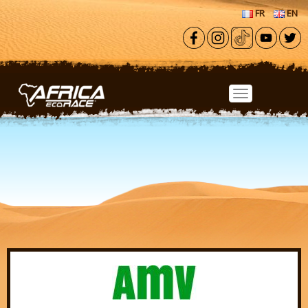
Aller au contenu principal
FR
EN