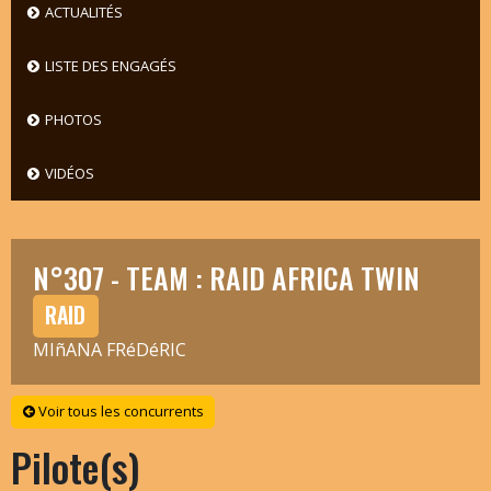
ACTUALITÉS
LISTE DES ENGAGÉS
PHOTOS
VIDÉOS
N°307 - TEAM : RAID AFRICA TWIN
RAID
MIñANA FRéDéRIC
Voir tous les concurrents
Pilote(s)