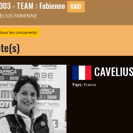
303 - TEAM : Fabienne
RAID
ELIUS FABIENNE
 tous les concurrents
ote(s)
CAVELIUS
Pays :
France